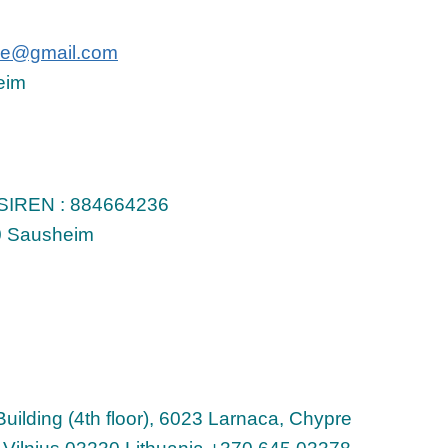
gie@gmail.com
eim
 – SIREN : 884664236
90 Sausheim
uilding (4th floor), 6023 Larnaca, Chypre