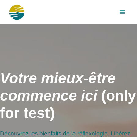
Aller
au
contenu
Votre mieux-être
commence ici
(only
for test)
Découvrez les bienfaits de la réflexologie. Libérez